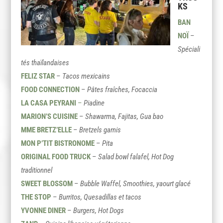
KS
BAN
NOÏ
–
Spéciali
tés thaïlandaises
FELIZ STAR
–
Tacos mexicains
FOOD CONNECTION
–
Pâtes fraîches, Focaccia
LA CASA PEYRANI
–
Piadine
MARION’S CUISINE
–
Shawarma, Fajitas, Gua bao
MME BRETZ’ELLE
–
Bretzels garnis
MON P’TIT BISTRONOME
–
Pita
ORIGINAL FOOD TRUCK
–
Salad bowl falafel, Hot Dog
traditionnel
SWEET BLOSSOM
–
Bubble Waffel, Smoothies, yaourt glacé
THE STOP
–
Burritos, Quesadillas et tacos
YVONNE DINER
–
Burgers, Hot Dogs