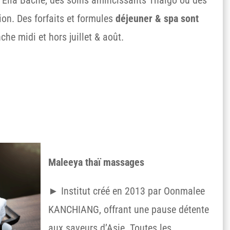
ion. Des forfaits et formules
déjeuner & spa sont
he midi et hors juillet & août.
Maleeya thaï massages
►
Institut créé en 2013 par Oonmalee
KANCHIANG, offrant une pause détente
aux saveurs d’Asie. Toutes les