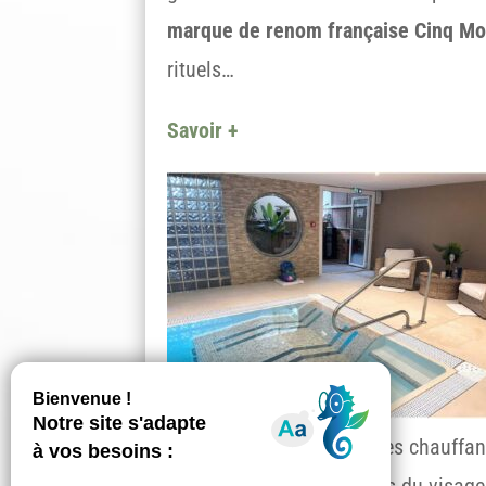
marque de renom française Cinq M
rituels…
Savoir +
espace détente avec sièges chauffant
disposition pour des soins du visag