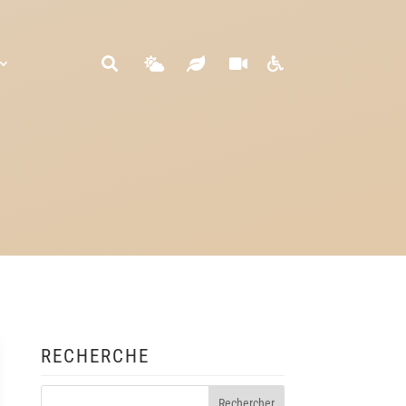





RECHERCHE