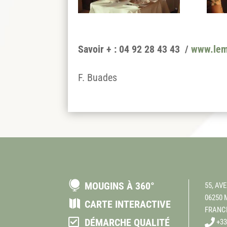
Savoir + : 04 92 28 43 43 /
www.lem
F. Buades

MOUGINS À 360°
55, AV
06250

CARTE INTERACTIVE
FRANC

DÉMARCHE QUALITÉ
+33 