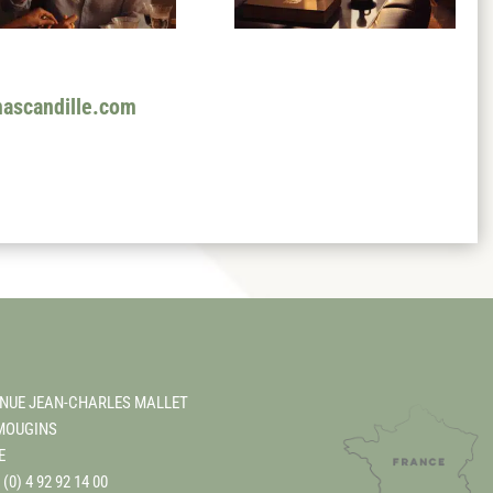
ascandille.com
ENUE JEAN-CHARLES MALLET
 MOUGINS
E
(0) 4 92 92 14 00