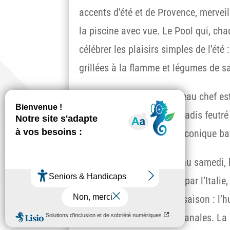
accents d’été et de Provence, mervei
la piscine avec vue. Le Pool qui, cha
célébrer les plaisirs simples de l’été
grillées à la flamme et légumes de 
Mais l’empreinte du nouveau chef es
restaurant le Candela, paradis feutré
couchant qui caressent l’iconique b
Ici, chaque soir, du lundi au samedi,
méditerranéenne inspirée par l’Italie
l’honneur les produits de saison : l’h
de soleil et les pâtes artisanales. La