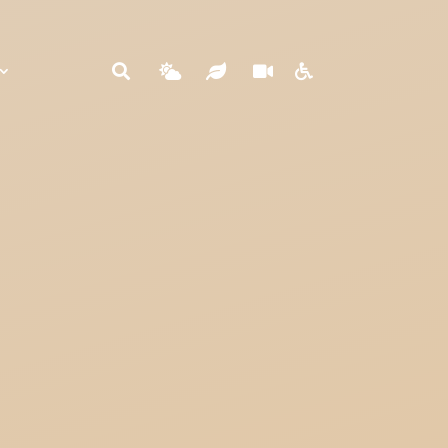




