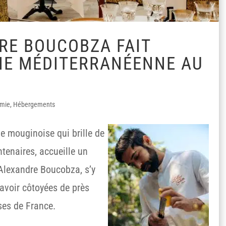
RE BOUCOBZA FAIT
INE MÉDITERRANÉENNE AU
omie
,
Hébergements
ie mouginoise qui brille de
ntenaires, accueille un
Alexandre Boucobza, s’y
 avoir côtoyées de près
ses de France.