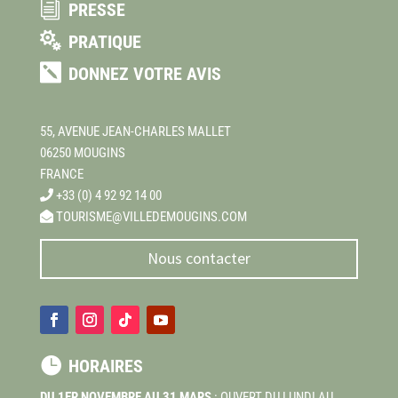
i
PRESSE

PRATIQUE

DONNEZ VOTRE AVIS
55, AVENUE JEAN-CHARLES MALLET
06250 MOUGINS
FRANCE
+33 (0) 4 92 92 14 00
TOURISME@VILLEDEMOUGINS.COM
Nous contacter

HORAIRES
DU 1ER NOVEMBRE AU 31 MARS
: OUVERT DU LUNDI AU