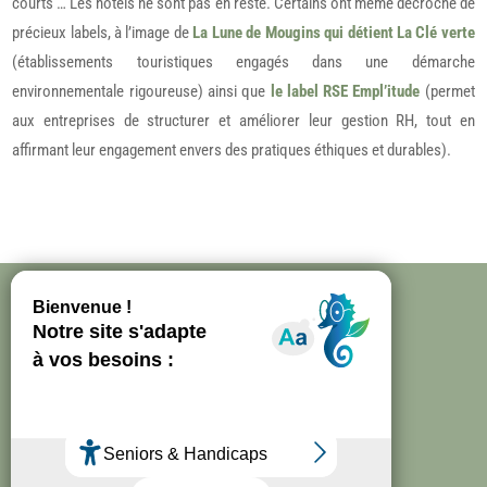
courts … Les hôtels ne sont pas en reste. Certains ont même décroché de
précieux labels, à l’image de
La Lune de Mougins qui détient La Clé verte
(établissements touristiques engagés dans une démarche
environnementale rigoureuse) ainsi que
le label RSE Empl’itude
(permet
aux entreprises de structurer et améliorer leur gestion RH, tout en
affirmant leur engagement envers des pratiques éthiques et durables).

MOUGINS À 360°

CARTE INTERACTIVE

DÉMARCHE QUALITÉ

ESPACE PRO
i
PRESSE