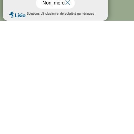

PRATIQUE

DONNEZ VOTRE AVIS
55, AVENUE JEAN-CHARLES MALLET
06250 MOUGINS
FRANCE
+33 (0) 4 92 92 14 00
TOURISME@VILLEDEMOUGINS.COM
Nous contacter

HORAIRES
DU 1ER NOVEMBRE AU 31 MARS
: OUVERT DU LUNDI AU
SAMEDI, 10H-13H/14H-17H