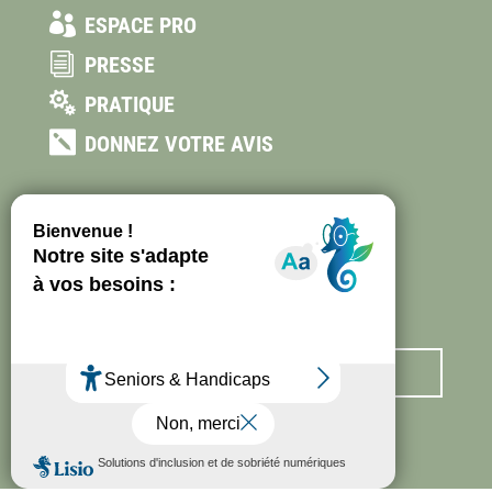

ESPACE PRO
i
PRESSE

PRATIQUE

DONNEZ VOTRE AVIS
55, AVENUE JEAN-CHARLES MALLET
06250 MOUGINS
FRANCE
+33 (0) 4 92 92 14 00
TOURISME@VILLEDEMOUGINS.COM
Nous contacter