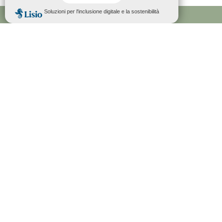

MOUGINS VISTA A 360°

MAPPA INTERATTIVA

APPROCCIO ALLA QUALITÀ

SPAZIO PRO
i
STAMPA

PRATICHE

ESPRIMETE LA VOSTRA OPINIONE
55, AVENUE JEAN-CHARLES MALLET
06250 MOUGINS
FRANCIA
+33 (0) 4 92 92 14 00
TOURISME@VILLEDEMOUGINS.COM