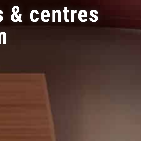
s & centres
n