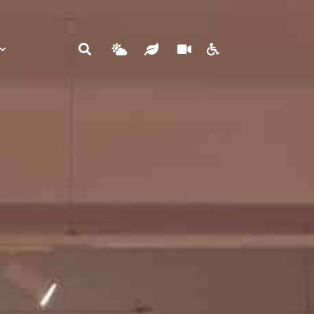




