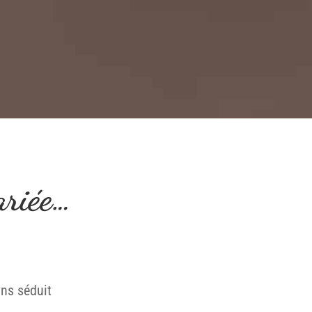
ariée…
ins séduit