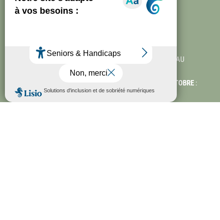

HORAIRES
DU 1ER NOVEMBRE AU 31 MARS
: OUVERT DU LUNDI AU
SAMEDI, 10H-13H/14H-17H
DU 1ER AVRIL AU 30 JUIN & DU 1ER SEPT. AU 30 OCTOBRE
:
OUVERT DU LUNDI AU SAMEDI, 10H-13H/14H-18H
DU 1ER JUILLET AU 31 AOÛT
: OUVERT TOUS LES JOURS,
10H-13H, 14H-19H.