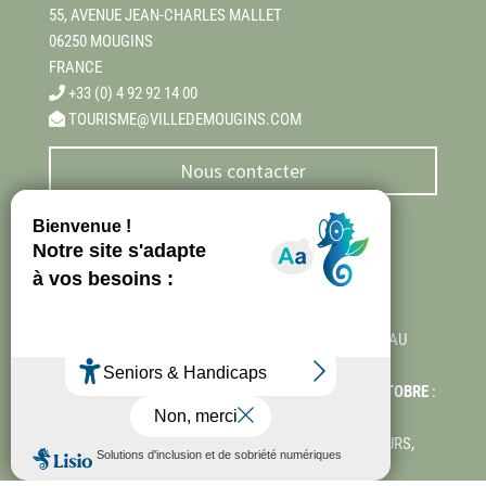
55, AVENUE JEAN-CHARLES MALLET
06250 MOUGINS
FRANCE
+33 (0) 4 92 92 14 00
TOURISME@VILLEDEMOUGINS.COM
Nous contacter

HORAIRES
DU 1ER NOVEMBRE AU 31 MARS
: OUVERT DU LUNDI AU
SAMEDI, 10H-13H/14H-17H
DU 1ER AVRIL AU 30 JUIN & DU 1ER SEPT. AU 30 OCTOBRE
:
OUVERT DU LUNDI AU SAMEDI, 10H-13H/14H-18H
DU 1ER JUILLET AU 31 AOÛT
: OUVERT TOUS LES JOURS,
10H-13H, 14H-19H.